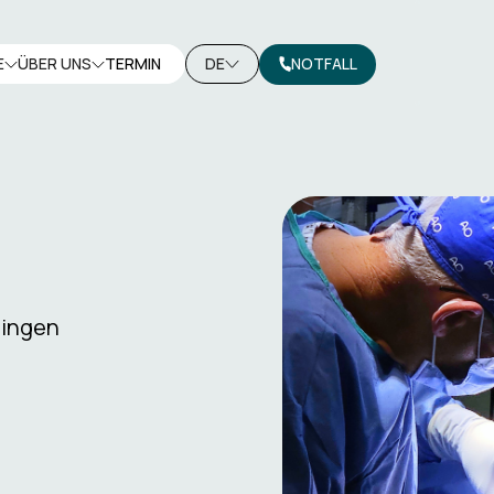
E
ÜBER UNS
TERMIN
DE
NOTFALL
llingen