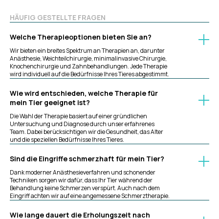
HÄUFIG GESTELLTE FRAGEN
Welche Therapieoptionen bieten Sie an?
Wir bieten ein breites Spektrum an Therapien an, darunter
Anästhesie, Weichteilchirurgie, minimalinvasive Chirurgie,
Knochenchirurgie und Zahnbehandlungen. Jede Therapie
wird individuell auf die Bedürfnisse Ihres Tieres abgestimmt.
Wie wird entschieden, welche Therapie für
mein Tier geeignet ist?
Die Wahl der Therapie basiert auf einer gründlichen
Untersuchung und Diagnose durch unser erfahrenes
Team. Dabei berücksichtigen wir die Gesundheit, das Alter
und die speziellen Bedürfnisse Ihres Tieres.
Sind die Eingriffe schmerzhaft für mein Tier?
Dank moderner Anästhesieverfahren und schonender
Techniken sorgen wir dafür, dass Ihr Tier während der
Behandlung keine Schmerzen verspürt. Auch nach dem
Eingriff achten wir auf eine angemessene Schmerztherapie.
Wie lange dauert die Erholungszeit nach