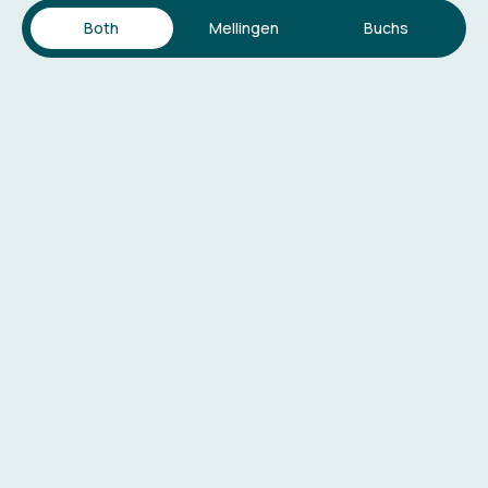
Both
Mellingen
Buchs
Anästhesie
Mellingen und Buchs
Die Anästhesie ermöglicht schmerzfreie und sichere