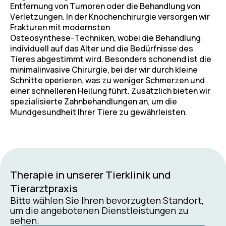
E
n
t
f
e
r
n
u
n
g
v
o
n
T
u
m
o
r
e
n
o
d
e
r
d
i
e
B
e
h
a
n
d
l
u
n
g
v
o
n
V
e
r
l
e
t
z
u
n
g
e
n
.
I
n
d
e
r
K
n
o
c
h
e
n
c
h
i
r
u
r
g
i
e
v
e
r
s
o
r
g
e
n
w
i
r
F
r
a
k
t
u
r
e
n
m
i
t
m
o
d
e
r
n
s
t
e
n
O
s
t
e
o
s
y
n
t
h
e
s
e
-
T
e
c
h
n
i
k
e
n
,
w
o
b
e
i
d
i
e
B
e
h
a
n
d
l
u
n
g
i
n
d
i
v
i
d
u
e
l
l
a
u
f
d
a
s
A
l
t
e
r
u
n
d
d
i
e
B
e
d
ü
r
f
n
i
s
s
e
d
e
s
T
i
e
r
e
s
a
b
g
e
s
t
i
m
m
t
w
i
r
d
.
B
e
s
o
n
d
e
r
s
s
c
h
o
n
e
n
d
i
s
t
d
i
e
m
i
n
i
m
a
l
i
n
v
a
s
i
v
e
C
h
i
r
u
r
g
i
e
,
b
e
i
d
e
r
w
i
r
d
u
r
c
h
k
l
e
i
n
e
S
c
h
n
i
t
t
e
o
p
e
r
i
e
r
e
n
,
w
a
s
z
u
w
e
n
i
g
e
r
S
c
h
m
e
r
z
e
n
u
n
d
e
i
n
e
r
s
c
h
n
e
l
l
e
r
e
n
H
e
i
l
u
n
g
f
ü
h
r
t
.
Z
u
s
ä
t
z
l
i
c
h
b
i
e
t
e
n
w
i
r
s
p
e
z
i
a
l
i
s
i
e
r
t
e
Z
a
h
n
b
e
h
a
n
d
l
u
n
g
e
n
a
n
,
u
m
d
i
e
M
u
n
d
g
e
s
u
n
d
h
e
i
t
I
h
r
e
r
T
i
e
r
e
z
u
g
e
w
ä
h
r
l
e
i
s
t
e
n
.
Therapie in unserer Tierklinik und
Tierarztpraxis
Bitte wählen Sie Ihren bevorzugten Standort,
um die angebotenen Dienstleistungen zu
sehen.