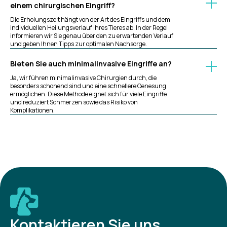
einem chirurgischen Eingriff?
Die Erholungszeit hängt von der Art des Eingriffs und dem
individuellen Heilungsverlauf Ihres Tieres ab. In der Regel
informieren wir Sie genau über den zu erwartenden Verlauf
und geben Ihnen Tipps zur optimalen Nachsorge.
Bieten Sie auch minimalinvasive Eingriffe an?
Ja, wir führen minimalinvasive Chirurgien durch, die
besonders schonend sind und eine schnellere Genesung
ermöglichen. Diese Methode eignet sich für viele Eingriffe
und reduziert Schmerzen sowie das Risiko von
Komplikationen.
Kontaktieren Sie uns