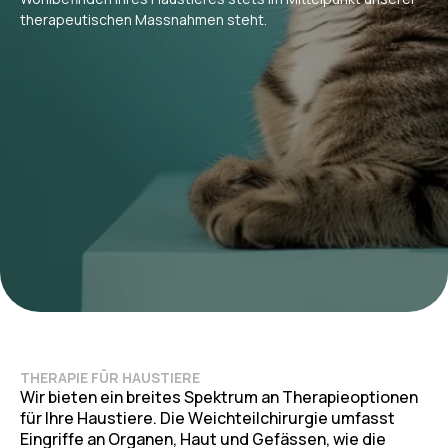
therapeutischen Massnahmen steht.
THERAPIE FÜR HAUSTIERE
W
i
r
b
i
e
t
e
n
e
i
n
b
r
e
i
t
e
s
S
p
e
k
t
r
u
m
a
n
T
h
e
r
a
p
i
e
o
p
t
i
o
n
e
n
f
ü
r
I
h
r
e
H
a
u
s
t
i
e
r
e
.
D
i
e
W
e
i
c
h
t
e
i
l
c
h
i
r
u
r
g
i
e
u
m
f
a
s
s
t
E
i
n
g
r
i
f
f
e
a
n
O
r
g
a
n
e
n
,
H
a
u
t
u
n
d
G
e
f
ä
s
s
e
n
,
w
i
e
d
i
e