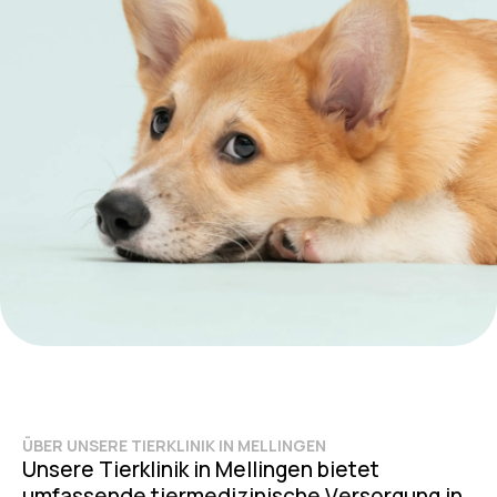
ÜBER UNSERE TIERKLINIK IN MELLINGEN
U
n
s
e
r
e
T
i
e
r
k
l
i
n
i
k
i
n
M
e
l
l
i
n
g
e
n
b
i
e
t
e
t
u
m
f
a
s
s
e
n
d
e
t
i
e
r
m
e
d
i
z
i
n
i
s
c
h
e
V
e
r
s
o
r
g
u
n
g
i
n