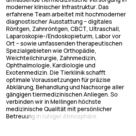
m
o
d
e
r
n
e
r
k
l
i
n
i
s
c
h
e
r
I
n
f
r
a
s
t
r
u
k
t
u
r
.
D
a
s
e
r
f
a
h
r
e
n
e
T
e
a
m
a
r
b
e
i
t
e
t
m
i
t
h
o
c
h
m
o
d
e
r
n
e
r
d
i
a
g
n
o
s
t
i
s
c
h
e
r
A
u
s
s
t
a
t
t
u
n
g
–
d
i
g
i
t
a
l
e
s
R
ö
n
t
g
e
n
,
Z
a
h
n
r
ö
n
t
g
e
n
,
C
B
C
T
,
U
l
t
r
a
s
c
h
a
l
l
,
L
a
p
a
r
o
s
k
o
p
i
e
-
/
E
n
d
o
s
k
o
p
i
e
t
u
r
m
,
L
a
b
o
r
v
o
r
O
r
t
–
s
o
w
i
e
u
m
f
a
s
s
e
n
d
e
n
t
h
e
r
a
p
e
u
t
i
s
c
h
e
n
S
p
e
z
i
a
l
g
e
b
i
e
t
e
n
w
i
e
O
r
t
h
o
p
ä
d
i
e
,
W
e
i
c
h
t
e
i
l
c
h
i
r
u
r
g
i
e
,
Z
a
h
n
m
e
d
i
z
i
n
,
O
p
h
t
h
a
l
m
o
l
o
g
i
e
,
K
a
r
d
i
o
l
o
g
i
e
u
n
d
E
x
o
t
e
n
m
e
d
i
z
i
n
.
D
i
e
T
i
e
r
k
l
i
n
i
k
s
c
h
a
f
f
t
o
p
t
i
m
a
l
e
V
o
r
a
u
s
s
e
t
z
u
n
g
e
n
f
ü
r
p
r
ä
z
i
s
e
A
b
k
l
ä
r
u
n
g
,
B
e
h
a
n
d
l
u
n
g
u
n
d
N
a
c
h
s
o
r
g
e
a
l
l
e
r
g
ä
n
g
i
g
e
n
t
i
e
r
m
e
d
i
z
i
n
i
s
c
h
e
n
A
n
l
i
e
g
e
n
.
S
o
v
e
r
b
i
n
d
e
n
w
i
r
i
n
M
e
l
l
i
n
g
e
n
h
ö
c
h
s
t
e
m
e
d
i
z
i
n
i
s
c
h
e
Q
u
a
l
i
t
ä
t
m
i
t
p
e
r
s
ö
n
l
i
c
h
e
r
B
e
t
r
e
u
u
n
g
i
n
r
u
h
i
g
e
r
A
t
m
o
s
p
h
ä
r
e
.