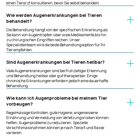
einen Tierarzt konsultieren, bevor Sie selbst behandeln.
Wie werden Augenerkrankungen bei Tieren
behandelt?
Die Behandlung hängt von der spezifischen Erkrankung ab.
Sie kann von Augentropfen über orale Medikamente bis hin
zu chirurgischen Eingriffen reichen. Unser
Spezialistenteam wird die beste Behandlungsoption für Ihr
Tier empfehlen.
Sind Augenerkrankungen bei Tieren heilbar?
Viele Augenerkrankungen sind bei frühzeitiger Erkennung
und Behandlung heilbar oder gut therapierbar. Einige
chronische Erkrankungen erfordern jedoch eine dauerhafte
Behandlung.
Wie kann ich Augenprobleme bei meinem Tier
vorbeugen?
Regelmässige Kontrollen, gute Hygiene, angemessene
Ernährung und Vermeidung von Verletzungsrisiken können
helfen, Augenprobleme zu reduzieren. Spezielle
Vorsichtsmassnahmen können je nach Tierart und Rasse
variieren.