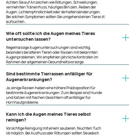
Achten Sie auf Anzeichen wie Rötungen, Schwellungen,
vermehrten Tränenfluss, häufiges Blinzeln, Reiben der
Augen, Lichtempfindlichkeit oder Verhaltensänderungen.
Bei solchen Symptomen sollten Sie umgehend einen Tierarzt
aufsuchen.
Wie oft sollte ich die Augen meines Tieres
untersuchen lassen?
Regelmässige Augenuntersuchungen sind wichtig,
besonders bei älteren Tieren oder Rassen mit bekannten
Augenproblemen. Wir empfehlen jährliche Kontrollen im
Rahmen der allgemeinen Gesundheitsvorsorge.
Sind bestimmte Tierrassen anfälliger für
Augenerkrankungen?
Ja, einige Rassen haben eine höhere Prädisposition für
bestimmte Augenerkrankungen. Zum Beispiel sind Hunde
und Katzen mit flachen Gesichtern oft anfälliger für
Hornhautprobleme.
Kann ich die Augen meines Tieres selbst
reinigen?
Vorsichtige Reinigung mit einem sauberen, feuchten Tuch
ist möglich. Bei Ausfluss oder Rötungen sollten Sie jedoch