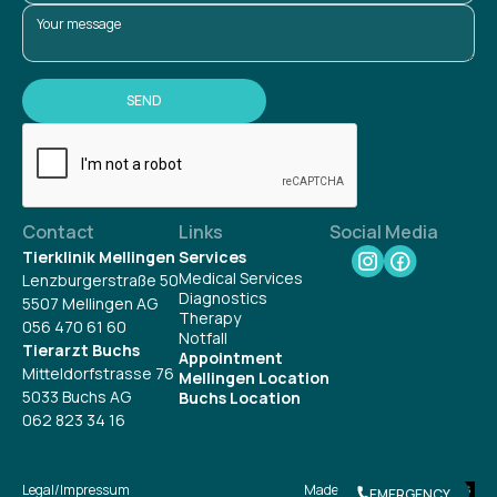
Contact
Links
Social Media
Tierklinik Mellingen
Services
Medical Services
Lenzburgerstraße 50
Diagnostics
5507 Mellingen AG
Therapy
056 470 61 60
Notfall
Tierarzt Buchs
Appointment
Mitteldorfstrasse 76
Mellingen Location
5033 Buchs AG
Buchs Location
062 823 34 16
Legal/Impressum
Made with
❤
by
EMERGENCY